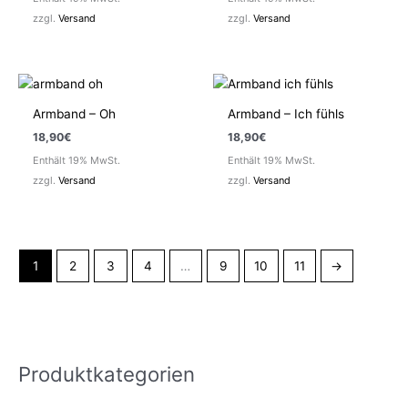
zzgl.
Versand
zzgl.
Versand
Armband – Oh
Armband – Ich fühls
18,90
€
18,90
€
Enthält 19% MwSt.
Enthält 19% MwSt.
zzgl.
Versand
zzgl.
Versand
1
2
3
4
…
9
10
11
→
Produktkategorien