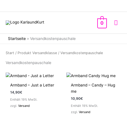
Zum
Inhalt
springen
Hau
0
Startseite
»
Versandkostenpauschale
Start
/ Produkt Versandklasse / Versandkostenpauschale
Versandkostenpauschale
Armband – Just a Letter
Armband – Candy – Hug
me
14,90
€
10,90
€
Enthält 19% MwSt.
zzgl.
Versand
Enthält 19% MwSt.
zzgl.
Versand