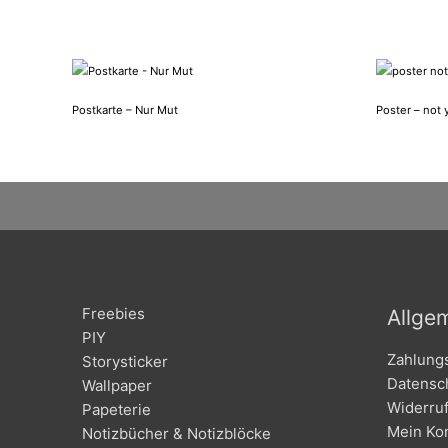
Postkarte – Nur Mut
Poster – not 
Freebies
Allge
PIY
Zahlung
Storysticker
Datensc
Wallpaper
Widerru
Papeterie
Mein Ko
Notizbücher & Notizblöcke