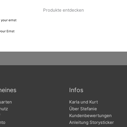
Produkte entdecken
your Ernst
meines
Infos
sarten
Karla und Kurt
hutz
Über Stefanie
f
Kundenbewertungen
nto
Anleitung Storysticker