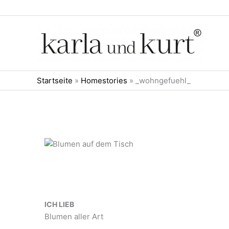
Zum
Inhalt
springen
Startseite
»
Homestories
»
_wohngefuehl_
ICH LIEB
Blumen aller Art