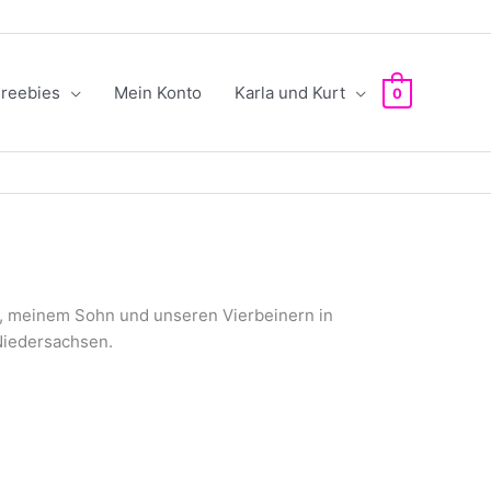
reebies
Mein Konto
Karla und Kurt
0
 meinem Sohn und unseren Vierbeinern in
Niedersachsen.