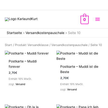
Zum
Inhalt
springen
Hau
0
Startseite
»
Versandkostenpauschale
»
Seite 10
Start
/ Produkt Versandklasse /
Versandkostenpauschale
/ Seite 10
Postkarte – Muddi
forever
Postkarte – Muddi ist die
Beste
2,70
€
2,70
€
Enthält 19% MwSt.
zzgl.
Versand
Enthält 19% MwSt.
zzgl.
Versand