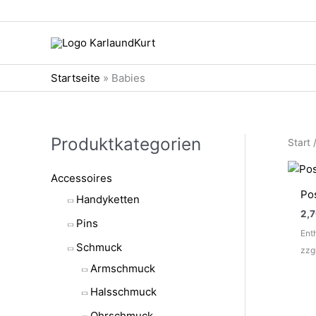
Zum
Inhalt
springen
Startseite
»
Babies
Produktkategorien
Start
Accessoires
Po
Handyketten
2,
Pins
Ent
Schmuck
zzg
Armschmuck
Halsschmuck
Ohrschmuck