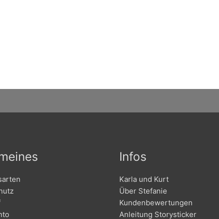
emeines
Infos
sarten
Karla und Kurt
hutz
Über Stefanie
f
Kundenbewertungen
nto
Anleitung Storysticker