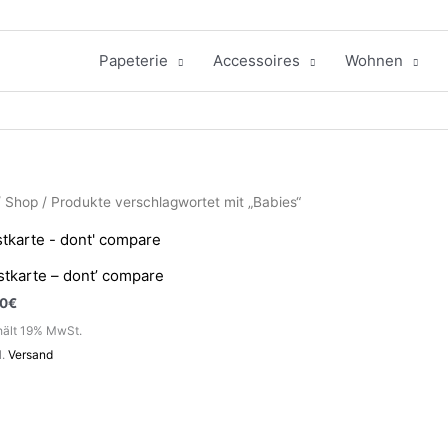
Papeterie
Accessoires
Wohnen
/
Shop
/ Produkte verschlagwortet mit „Babies“
stkarte – dont’ compare
70
€
hält 19% MwSt.
l.
Versand