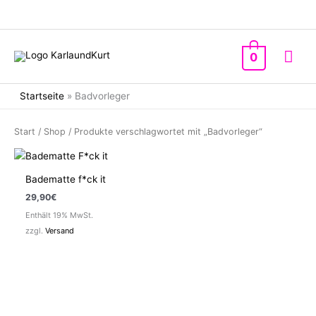
Zum
Inhalt
springen
Hau
0
Startseite
»
Badvorleger
Start
/
Shop
/ Produkte verschlagwortet mit „Badvorleger“
Badematte f*ck it
29,90
€
Enthält 19% MwSt.
zzgl.
Versand