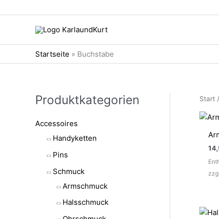
Zum
Inhalt
springen
Startseite
»
Buchstabe
Produktkategorien
Start
Accessoires
Arm
Handyketten
14
Pins
Ent
Schmuck
zzg
Armschmuck
Halsschmuck
Ohrschmuck