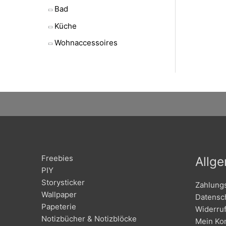
Bad
Küche
Wohnaccessoires
Freebies
Allg
PIY
Storysticker
Zahlung
Wallpaper
Datensc
Papeterie
Widerru
Notizbücher & Notizblöcke
Mein Ko