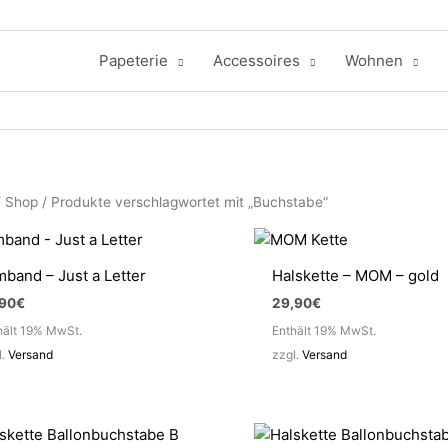
Papeterie
Accessoires
Wohnen
/
Shop
/ Produkte verschlagwortet mit „Buchstabe“
band – Just a Letter
Halskette – MOM – gold
,90
€
29,90
€
hält 19% MwSt.
Enthält 19% MwSt.
l.
Versand
zzgl.
Versand