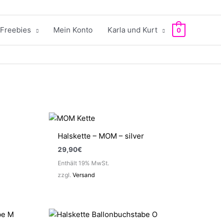
Freebies
Mein Konto
Karla und Kurt
0
Halskette – MOM – silver
29,90
€
Enthält 19% MwSt.
zzgl.
Versand