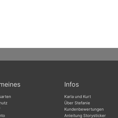
emeines
Infos
sarten
Karla und Kurt
hutz
Über Stefanie
f
Kundenbewertungen
nto
Anleitung Storysticker