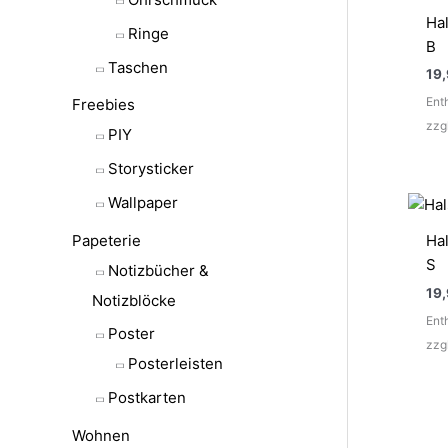
Hal
Ringe
B
Taschen
19
Ent
Freebies
zzg
PIY
Storysticker
Wallpaper
Papeterie
Hal
S
Notizbücher &
19
Notizblöcke
Ent
Poster
zzg
Posterleisten
Postkarten
Wohnen