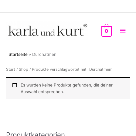
Zum
Inhalt
springen
Hau
0
Startseite
»
Durchatmen
Start
/
Shop
/ Produkte verschlagwortet mit „Durchatmen“
Es wurden keine Produkte gefunden, die deiner
Auswahl entsprechen.
Produktkategorien