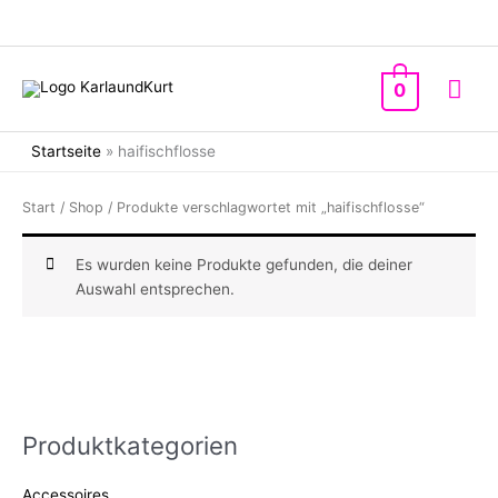
Zum
Inhalt
springen
Hau
0
Startseite
»
haifischflosse
Start
/
Shop
/ Produkte verschlagwortet mit „haifischflosse“
Es wurden keine Produkte gefunden, die deiner
Auswahl entsprechen.
Produktkategorien
Accessoires