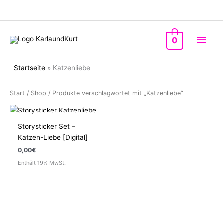
Zum
Inhalt
springen
Hau
0
Startseite
»
Katzenliebe
Start
/
Shop
/ Produkte verschlagwortet mit „Katzenliebe“
Storysticker Set –
Katzen-Liebe [Digital]
0,00
€
Enthält 19% MwSt.