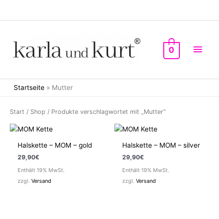
Zum
Inhalt
springen
Hau
0
Startseite
»
Mutter
Start
/
Shop
/ Produkte verschlagwortet mit „Mutter“
Halskette – MOM – gold
Halskette – MOM – silver
29,90
€
29,90
€
Enthält 19% MwSt.
Enthält 19% MwSt.
zzgl.
Versand
zzgl.
Versand