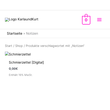
Zum
Inhalt
springen
Hau
0
Startseite
»
Notizen
Start
/
Shop
/ Produkte verschlagwortet mit „Notizen“
Schmierzettel [Digital]
0,00
€
Enthält 19% MwSt.