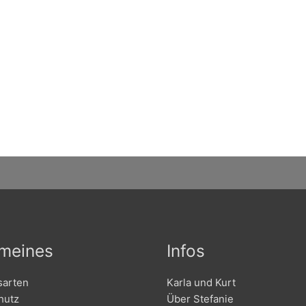
emeines
Infos
sarten
Karla und Kurt
hutz
Über Stefanie