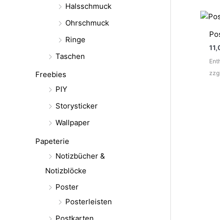
Halsschmuck
Ohrschmuck
Po
Ringe
11,
Taschen
Ent
zzg
Freebies
PIY
Storysticker
Wallpaper
Papeterie
Notizbücher &
Notizblöcke
Poster
Posterleisten
Postkarten