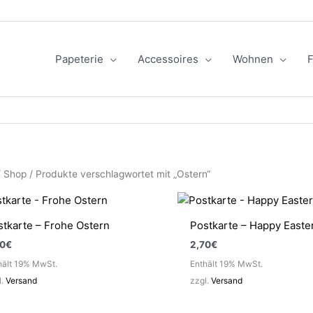
Papeterie
Accessoires
Wohnen
F
/
Shop
/ Produkte verschlagwortet mit „Ostern“
stkarte – Frohe Ostern
Postkarte – Happy Easte
70
€
2,70
€
hält 19% MwSt.
Enthält 19% MwSt.
l.
Versand
zzgl.
Versand