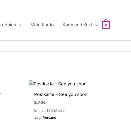
reebies
Mein Konto
Karla und Kurt
0
r
Postkarte – See you soon
2,70
€
Enthält 19% MwSt.
zzgl.
Versand