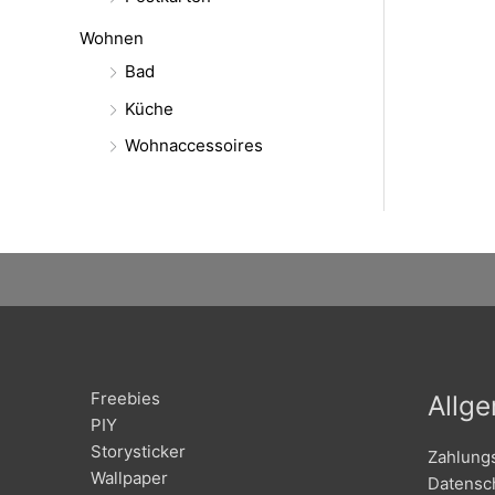
Wohnen
Bad
Küche
Wohnaccessoires
Freebies
Allg
PIY
Storysticker
Zahlung
Wallpaper
Datensc