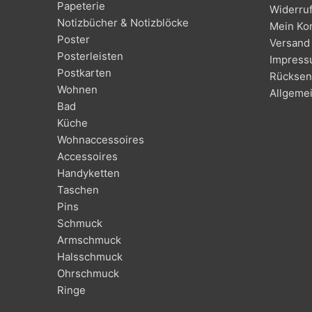
Papeterie
Widerru
Notizbücher & Notizblöcke
Mein Ko
Poster
Versand 
Posterleisten
Impres
Postkarten
Rücksen
Wohnen
Allgeme
Bad
Küche
Wohnaccessoires
Accessoires
Handyketten
Taschen
Pins
Schmuck
Armschmuck
Halsschmuck
Ohrschmuck
Ringe