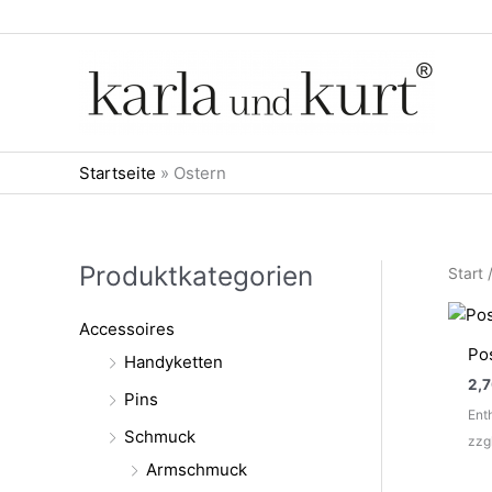
Zum
Inhalt
springen
Startseite
»
Ostern
Produktkategorien
Start
Accessoires
Po
Handyketten
2,
Pins
Ent
Schmuck
zzg
Armschmuck