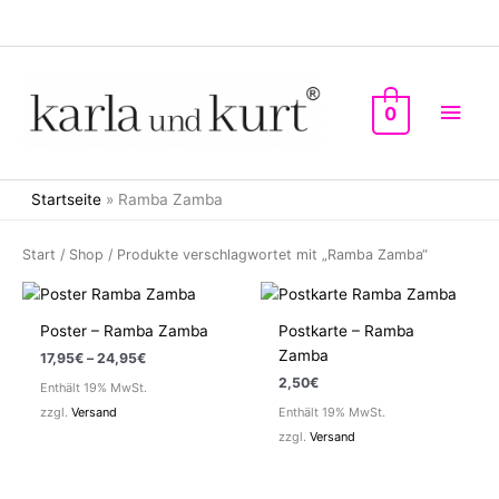
Zum
Inhalt
springen
Hau
0
Startseite
»
Ramba Zamba
Start
/
Shop
/ Produkte verschlagwortet mit „Ramba Zamba“
Poster – Ramba Zamba
Postkarte – Ramba
Zamba
Preisspanne:
17,95
€
–
24,95
€
17,95€
2,50
€
Enthält 19% MwSt.
bis
24,95€
zzgl.
Versand
Enthält 19% MwSt.
zzgl.
Versand