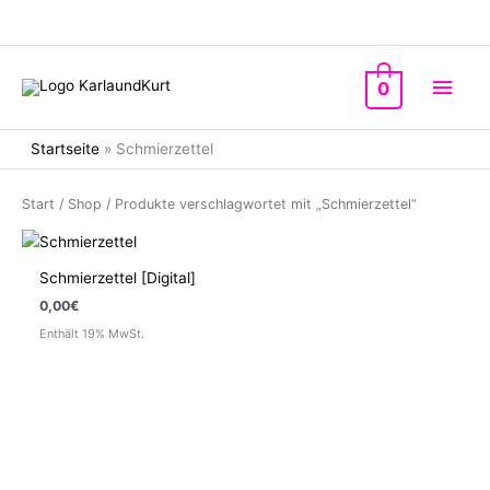
Zum
Inhalt
springen
Hau
0
Startseite
»
Schmierzettel
Start
/
Shop
/ Produkte verschlagwortet mit „Schmierzettel“
Schmierzettel [Digital]
0,00
€
Enthält 19% MwSt.