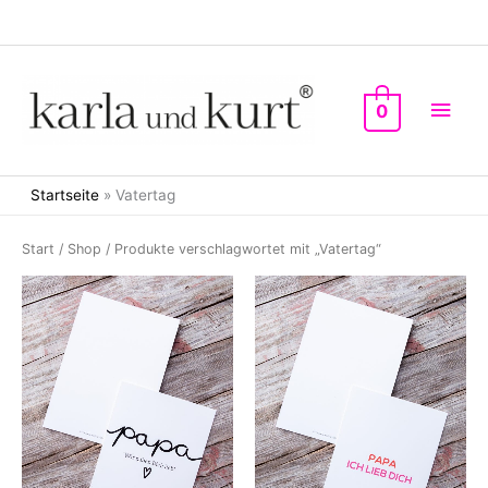
Zum
Inhalt
springen
Hau
0
Startseite
»
Vatertag
Start
/
Shop
/ Produkte verschlagwortet mit „Vatertag“