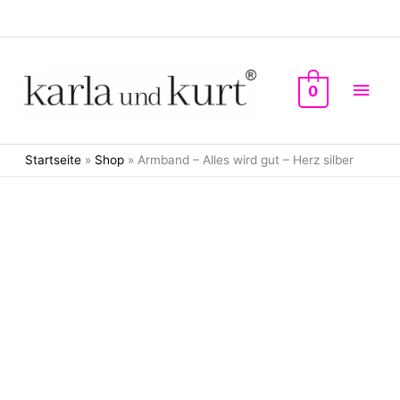
Zum
Inhalt
springen
Hau
0
Startseite
»
Shop
»
Armband – Alles wird gut – Herz silber