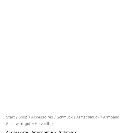
Start
/
Shop
/
Accessoires
/
Schmuck
/
Armschmuck
/ Armband –
Alles wird gut – Herz silber
Accessoires
,
Armschmuck
,
Schmuck