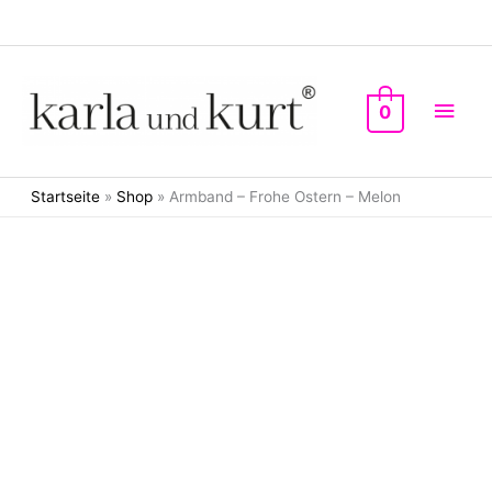
Zum
Inhalt
springen
Hau
0
Startseite
»
Shop
»
Armband – Frohe Ostern – Melon