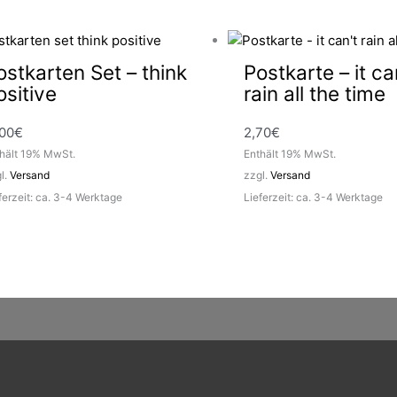
ostkarten Set – think
Postkarte – it ca
ositive
rain all the time
,00
€
2,70
€
hält 19% MwSt.
Enthält 19% MwSt.
l.
Versand
zzgl.
Versand
ferzeit: ca. 3-4 Werktage
Lieferzeit: ca. 3-4 Werktage