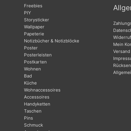
Freebies
Allg
PIY
Storysticker
Zahlung
Wallpaper
Datensc
Papeterie
Widerru
Notizbücher & Notizblöcke
Mein Ko
Poster
Versand 
Posterleisten
Impres
Postkarten
Rücksen
Wohnen
Allgeme
Bad
Küche
Wohnaccessoires
Accessoires
Handyketten
Taschen
Pins
Schmuck