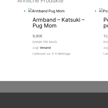
Ähnliche Produkte
Armband – Katsuki –
P
Pug Mom
p
9,90
€
11
Enthält 19% MwSt.
Ent
zzgl.
Versand
zzg
Lieferzeit: ca. 3-4 Werktage
Lie