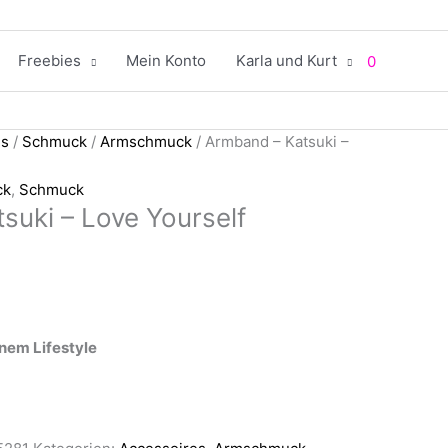
Freebies
Mein Konto
Karla und Kurt
0
es
/
Schmuck
/
Armschmuck
/ Armband – Katsuki –
ck
,
Schmuck
suki – Love Yourself
nem Lifestyle