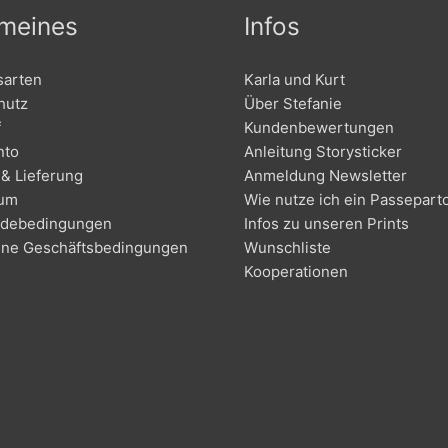
emeines
Infos
sarten
Karla und Kurt
hutz
Über Stefanie
f
Kundenbewertungen
nto
Anleitung Storysticker
& Lieferung
Anmeldung Newsletter
sum
Wie nutze ich ein Passepart
debedingungen
Infos zu unseren Prints
ine Geschäftsbedingungen
Wunschliste
Kooperationen