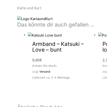
Karla und Kurt
Das könnte dir auch gefallen …
Armband – Katsuki –
P
Love – bunt
l
9,90
€
2,
Enthält 19% MwSt.
Ent
zzgl.
Versand
zzg
Lieferzeit: ca. 3-4 Werktage
Lie