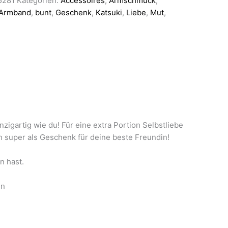
5281
Kategorien:
Accessoires
,
Armschmuck
,
Armband
,
bunt
,
Geschenk
,
Katsuki
,
Liebe
,
Mut
,
nzigartig wie du! Für eine extra Portion Selbstliebe
h super als Geschenk für deine beste Freundin!
n hast.
en