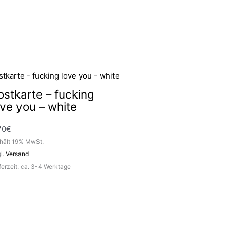
ostkarte – fucking
ove you – white
70
€
hält 19% MwSt.
l.
Versand
ferzeit: ca. 3-4 Werktage