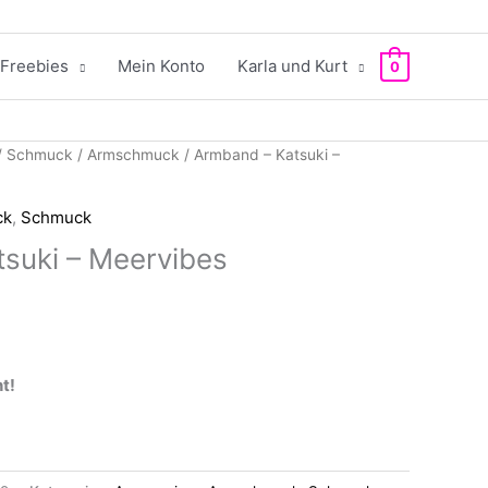
Freebies
Mein Konto
Karla und Kurt
0
/
Schmuck
/
Armschmuck
/ Armband – Katsuki –
ck
,
Schmuck
suki – Meervibes
t!