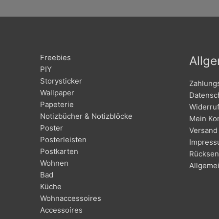
Freebies
Allg
PIY
Storysticker
Zahlung
Wallpaper
Datensc
Papeterie
Widerru
Notizbücher & Notizblöcke
Mein Ko
Poster
Versand 
Posterleisten
Impres
Postkarten
Rücksen
Wohnen
Allgeme
Bad
Küche
Wohnaccessoires
Accessoires