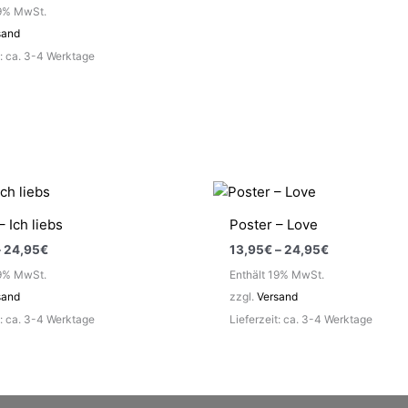
19% MwSt.
sand
t: ca. 3-4 Werktage
– Ich liebs
Poster – Love
Preisspanne:
Preisspanne:
–
24,95
€
13,95
€
–
24,95
€
17,95€
13,95€
19% MwSt.
Enthält 19% MwSt.
bis
bis
24,95€
24,95€
sand
zzgl.
Versand
t: ca. 3-4 Werktage
Lieferzeit: ca. 3-4 Werktage