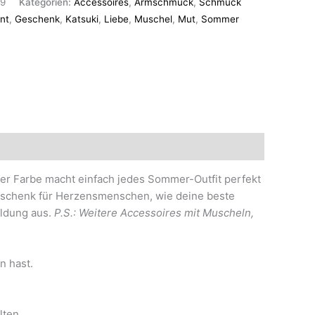
9
Kategorien:
Accessoires
,
Armschmuck
,
Schmuck
nt
,
Geschenk
,
Katsuki
,
Liebe
,
Muschel
,
Mut
,
Sommer
r Farbe macht einfach jedes Sommer-Outfit perfekt
 Geschenk für Herzensmenschen, wie deine beste
ildung aus.
P.S.: Weitere Accessoires mit Muscheln,
n hast.
lten