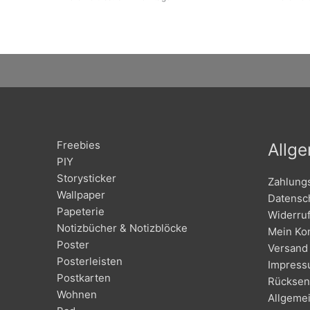
Freebies
Allg
PIY
Storysticker
Zahlung
Wallpaper
Datensc
Papeterie
Widerru
Notizbücher & Notizblöcke
Mein Ko
Poster
Versand 
Posterleisten
Impres
Postkarten
Rücksen
Wohnen
Allgeme