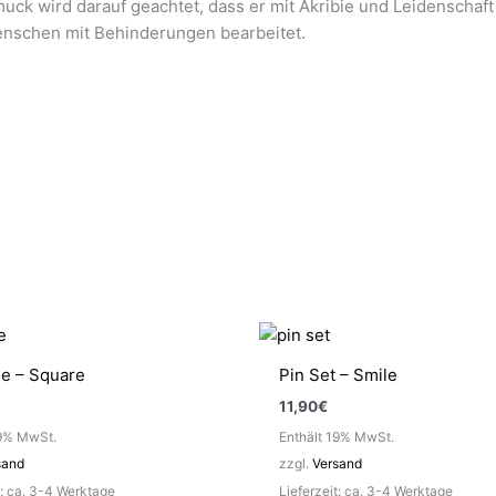
ck wird darauf geachtet, dass er mit Akribie und Leidenschaft 
enschen mit Behinderungen bearbeitet.
ge – Square
Pin Set – Smile
11,90
€
19% MwSt.
Enthält 19% MwSt.
sand
zzgl.
Versand
t: ca. 3-4 Werktage
Lieferzeit: ca. 3-4 Werktage