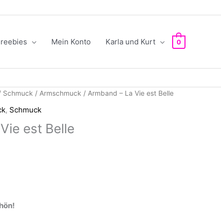
reebies
Mein Konto
Karla und Kurt
0
/
Schmuck
/
Armschmuck
/ Armband – La Vie est Belle
ck
,
Schmuck
Vie est Belle
hön!