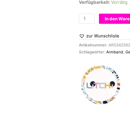
Verfügbarkeit:
Vorrätig
Armband
In den War
-
La
zur Wunschliste
Vie
est
Artikelnummer:
AR536256
Belle
Schlagwörter:
Armband
,
Ge
Menge