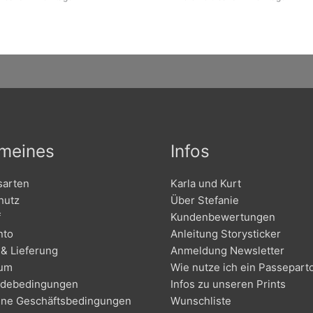
emeines
Infos
sarten
Karla und Kurt
hutz
Über Stefanie
f
Kundenbewertungen
nto
Anleitung Storysticker
& Lieferung
Anmeldung Newsletter
sum
Wie nutze ich ein Passepart
debedingungen
Infos zu unseren Prints
ine Geschäftsbedingungen
Wunschliste