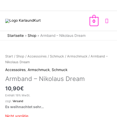
Zum
Inhalt
springen
Hau
0
Startseite
»
Shop
»
Armband – Nikolaus Dream
Start
/
Shop
/
Accessoires
/
Schmuck
/
Armschmuck
/ Armband –
Nikolaus Dream
Accessoires
,
Armschmuck
,
Schmuck
Armband – Nikolaus Dream
10,90
€
Enthält 19% MwSt.
zzgl.
Versand
Es weihnachtet sehr…
Nicht vorrätig