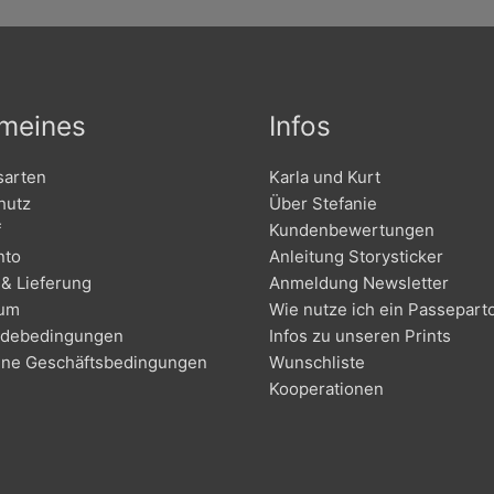
emeines
Infos
sarten
Karla und Kurt
hutz
Über Stefanie
f
Kundenbewertungen
nto
Anleitung Storysticker
& Lieferung
Anmeldung Newsletter
sum
Wie nutze ich ein Passepart
debedingungen
Infos zu unseren Prints
ine Geschäftsbedingungen
Wunschliste
Kooperationen