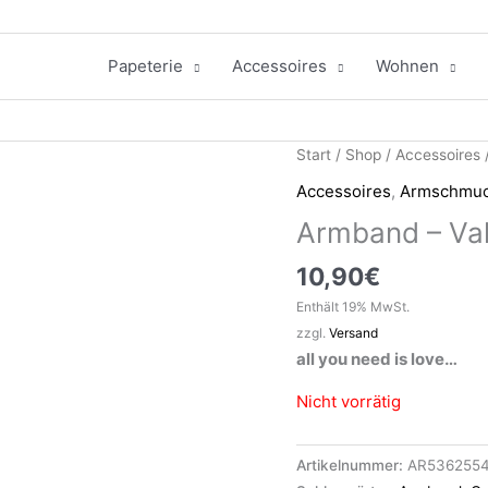
Papeterie
Accessoires
Wohnen
Start
/
Shop
/
Accessoires
Accessoires
,
Armschmu
Armband – Val
10,90
€
Enthält 19% MwSt.
zzgl.
Versand
all you need is love…
Nicht vorrätig
Artikelnummer:
AR5362554