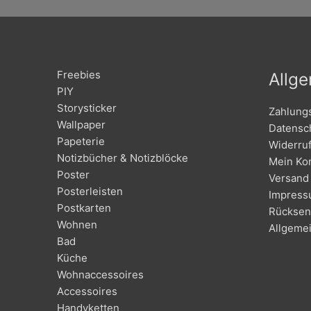
Freebies
Allg
PIY
Storysticker
Zahlung
Wallpaper
Datensc
Papeterie
Widerru
Notizbücher & Notizblöcke
Mein Ko
Poster
Versand 
Posterleisten
Impres
Postkarten
Rücksen
Wohnen
Allgeme
Bad
Küche
Wohnaccessoires
Accessoires
Handyketten