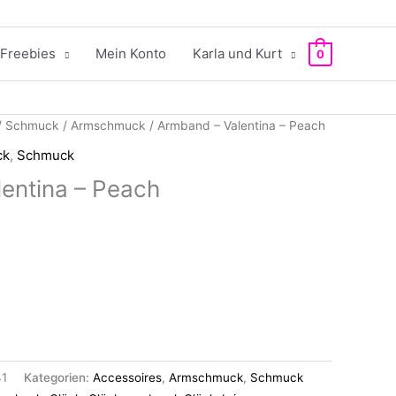
Freebies
Mein Konto
Karla und Kurt
0
/
Schmuck
/
Armschmuck
/ Armband – Valentina – Peach
ck
,
Schmuck
entina – Peach
1
Kategorien:
Accessoires
,
Armschmuck
,
Schmuck