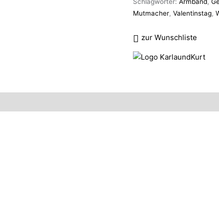
Schlagwörter:
Armband
,
Ge
Mutmacher
,
Valentinstag
,
zur Wunschliste