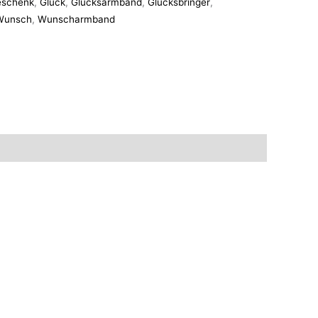
schenk
,
Glück
,
Glücksarmband
,
Glücksbringer
,
Wunsch
,
Wunscharmband