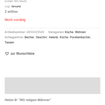
Enthält 19% MwSt.
zzgl.
Versand
2 willies
Nicht vorrätig
Artikelnummer:
AR53625508
Kategorien:
Küche
,
Wohnen
Schlagwörter:
Becher
,
Geschirr
,
helenb
,
Küche
,
Porellanbecher
,
Tassen
zur Wunschliste
Beschreibung
Marke
Helen B: “Wir mögen Männer
“