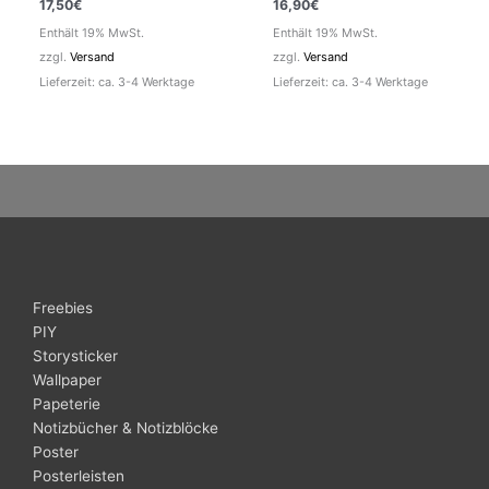
17,50
€
16,90
€
Enthält 19% MwSt.
Enthält 19% MwSt.
zzgl.
Versand
zzgl.
Versand
Lieferzeit: ca. 3-4 Werktage
Lieferzeit: ca. 3-4 Werktage
Freebies
PIY
Storysticker
Wallpaper
Papeterie
Notizbücher & Notizblöcke
Poster
Posterleisten