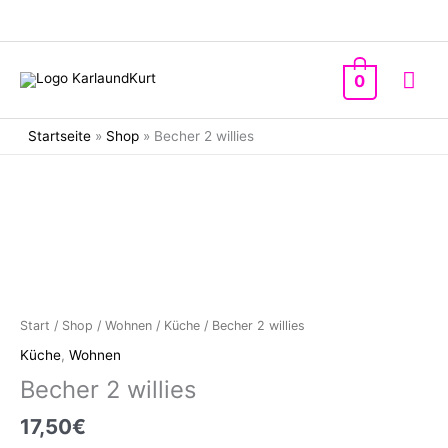
Zum
Inhalt
springen
Hau
0
Startseite
»
Shop
»
Becher 2 willies
Start
/
Shop
/
Wohnen
/
Küche
/ Becher 2 willies
Küche
,
Wohnen
Becher 2 willies
17,50
€