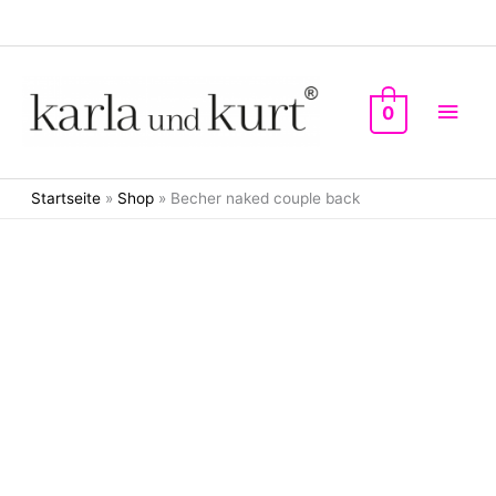
Zum
Inhalt
springen
Hau
0
Startseite
»
Shop
»
Becher naked couple back