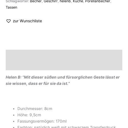
Schlagwörter:
Becher
,
Geschirr
,
helenb
,
Küche
,
Porellanbecher
,
Tassen
zur Wunschliste
Beschreibung
Marke
Helen B: “Mit dieser süßen und fürsorglichen Geste lässt er
sie wissen, dass er für sie da ist.
“
Durchmesser: 8cm
Höhe: 9,5cm
Fassungsvermögen: 170ml
Farbton: natürlich weiß mit schwarzem Transferdruck