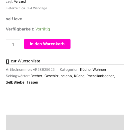
zzgl.
Versand
Lieferzeit: ca. 3-4 Werktage
self love
Verfügbarkeit:
Vorrätig
Becher
In den Warenkorb
self
love
zur Wunschliste
Menge
Artikelnummer:
AR53625625
Kategorien:
Küche
,
Wohnen
Schlagwörter:
Becher
,
Geschirr
,
helenb
,
Küche
,
Porzellanbecher
,
Selbstliebe
,
Tassen
Beschreibung