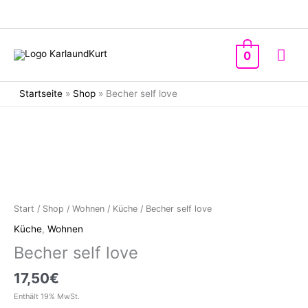
Zum
Inhalt
springen
Hau
0
Startseite
»
Shop
»
Becher self love
Start
/
Shop
/
Wohnen
/
Küche
/ Becher self love
Küche
,
Wohnen
Becher self love
17,50
€
Enthält 19% MwSt.