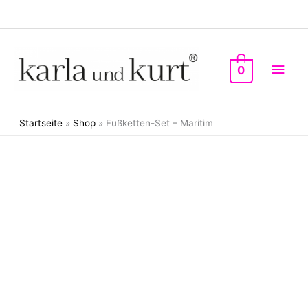
Zum
Inhalt
springen
Hau
0
Startseite
»
Shop
»
Fußketten-Set – Maritim