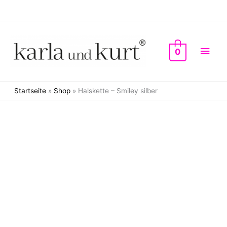
Zum
Inhalt
springen
Hau
0
Startseite
»
Shop
»
Halskette – Smiley silber