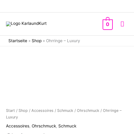
Zum
Inhalt
springen
Hau
0
Startseite
»
Shop
»
Ohrringe – Luxury
Start
/
Shop
/
Accessoires
/
Schmuck
/
Ohrschmuck
/ Ohrringe –
Luxury
Accessoires
,
Ohrschmuck
,
Schmuck