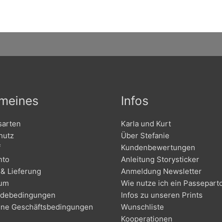
emeines
Infos
sarten
Karla und Kurt
hutz
Über Stefanie
f
Kundenbewertungen
nto
Anleitung Storysticker
& Lieferung
Anmeldung Newsletter
sum
Wie nutze ich ein Passepart
debedingungen
Infos zu unseren Prints
ine Geschäftsbedingungen
Wunschliste
Kooperationen