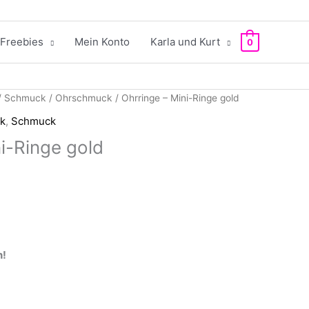
Freebies
Mein Konto
Karla und Kurt
0
/
Schmuck
/
Ohrschmuck
/ Ohrringe – Mini-Ringe gold
k
,
Schmuck
i-Ringe gold
n!