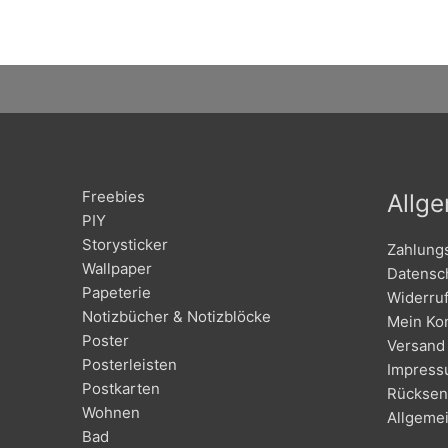
Freebies
Allg
PIY
Storysticker
Zahlung
Wallpaper
Datensc
Papeterie
Widerru
Notizbücher & Notizblöcke
Mein Ko
Poster
Versand 
Posterleisten
Impres
Postkarten
Rücksen
Wohnen
Allgeme
Bad