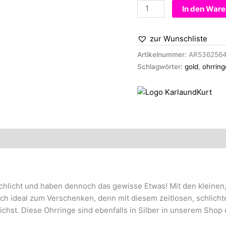
Ohrringe
In den War
-
Mini-
zur Wunschliste
Ringe
gold
Artikelnummer:
AR536256
Menge
Schlagwörter:
gold
,
ohrring
chlicht und haben dennoch das gewisse Etwas! Mit den kleinen
ch ideal zum Verschenken, denn mit diesem zeitlosen, schlichte
hst. Diese Ohrringe sind ebenfalls in Silber in unserem Shop e