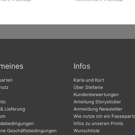
emeines
Infos
sarten
Karla und Kurt
hutz
Über Stefanie
f
Kundenbewertungen
nto
Anleitung Storysticker
& Lieferung
Anmeldung Newsletter
sum
Wie nutze ich ein Passepart
debedingungen
Infos zu unseren Prints
ine Geschäftsbedingungen
Wunschliste