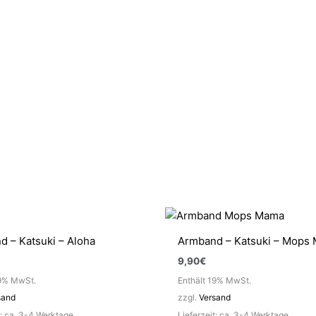
 – Katsuki – Aloha
Armband – Katsuki – Mops
9,90
€
19% MwSt.
Enthält 19% MwSt.
sand
zzgl.
Versand
t: ca. 3-4 Werktage
Lieferzeit: ca. 3-4 Werktage