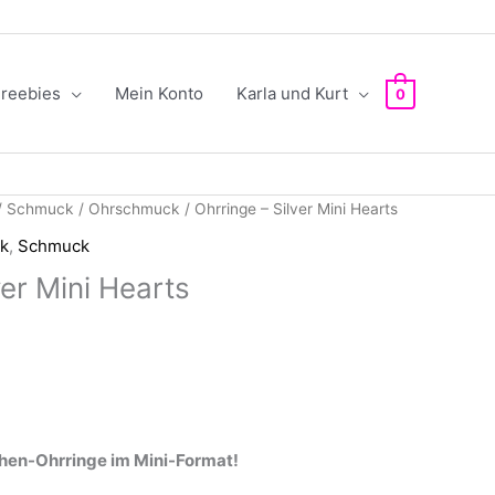
reebies
Mein Konto
Karla und Kurt
0
/
Schmuck
/
Ohrschmuck
/ Ohrringe – Silver Mini Hearts
k
,
Schmuck
ver Mini Hearts
chen-Ohrringe im Mini-Format!