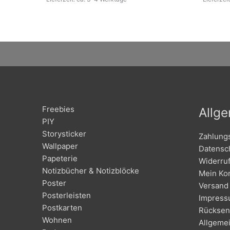
Freebies
Allg
PIY
Storysticker
Zahlung
Wallpaper
Datensc
Papeterie
Widerru
Notizbücher & Notizblöcke
Mein Ko
Poster
Versand 
Posterleisten
Impres
Postkarten
Rücksen
Wohnen
Allgeme