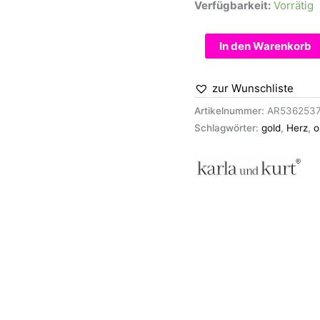
Verfügbarkeit:
Vorrätig
Ohrringe
In den Warenkorb
-
Silver
zur Wunschliste
Mini
Hearts
Artikelnummer:
AR536253
Menge
Schlagwörter:
gold
,
Herz
,
o