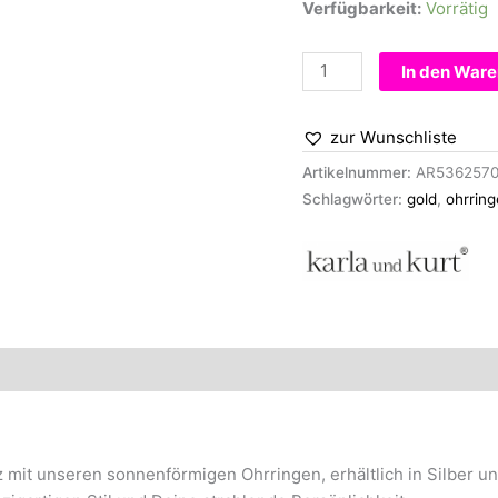
Verfügbarkeit:
Vorrätig
Ohrringe
In den War
-
Sun
zur Wunschliste
silber
Menge
Artikelnummer:
AR536257
Schlagwörter:
gold
,
ohrring
 mit unseren sonnenförmigen Ohrringen, erhältlich in Silber un