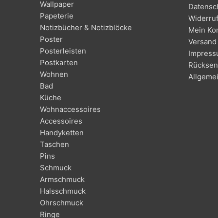
Wallpaper
Datensc
Papeterie
Widerru
Notizbücher & Notizblöcke
Mein Ko
Poster
Versand 
Posterleisten
Impres
Postkarten
Rücksen
Wohnen
Allgeme
Bad
Küche
Wohnaccessoires
Accessoires
Handyketten
Taschen
Pins
Schmuck
Armschmuck
Halsschmuck
Ohrschmuck
Ringe