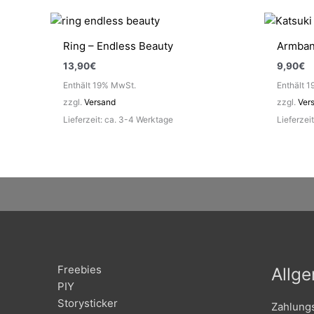
Ring – Endless Beauty
Armband
13,90
€
9,90
€
Enthält 19% MwSt.
Enthält 
zzgl.
Versand
zzgl.
Ver
Lieferzeit: ca. 3-4 Werktage
Lieferzei
Freebies
Allg
PIY
Storysticker
Zahlung