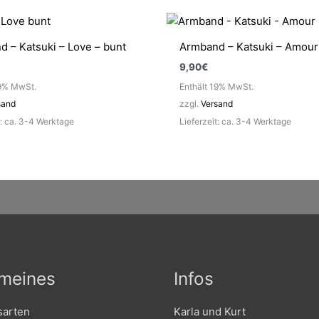
 – Katsuki – Love – bunt
Armband – Katsuki – Amour
9,90
€
19% MwSt.
Enthält 19% MwSt.
sand
zzgl.
Versand
t: ca. 3-4 Werktage
Lieferzeit: ca. 3-4 Werktage
emeines
Infos
sarten
Karla und Kurt