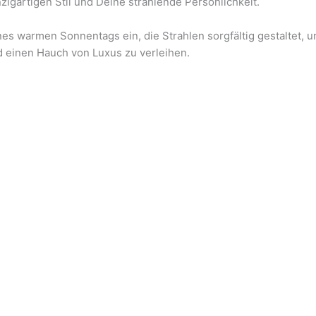
igartigen Stil und Deine strahlende Persönlichkeit.
es warmen Sonnentags ein, die Strahlen sorgfältig gestaltet, u
nd einen Hauch von Luxus zu verleihen.