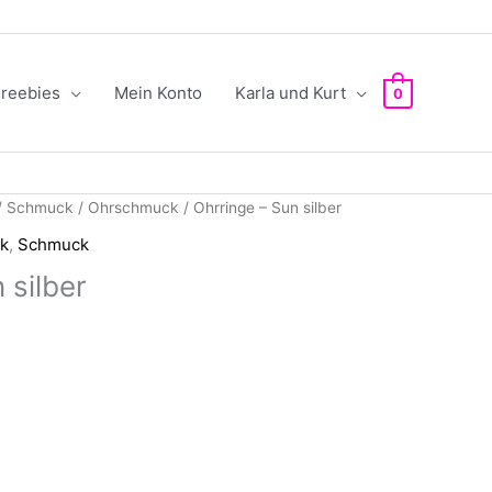
reebies
Mein Konto
Karla und Kurt
0
/
Schmuck
/
Ohrschmuck
/ Ohrringe – Sun silber
k
,
Schmuck
 silber