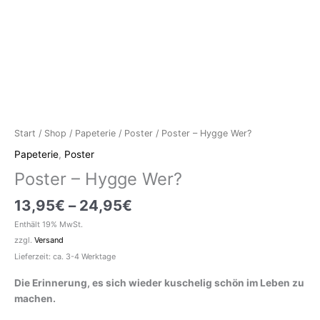
Start
/
Shop
/
Papeterie
/
Poster
/ Poster – Hygge Wer?
Papeterie
,
Poster
Poster – Hygge Wer?
Preisspanne:
13,95
€
–
24,95
€
13,95€
Enthält 19% MwSt.
bis
zzgl.
Versand
24,95€
Lieferzeit: ca. 3-4 Werktage
Die Erinnerung, es sich wieder kuschelig schön im Leben zu
machen.