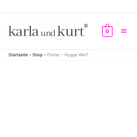
Zum
Inhalt
springen
Hau
0
Startseite
»
Shop
»
Poster – Hygge Wer?