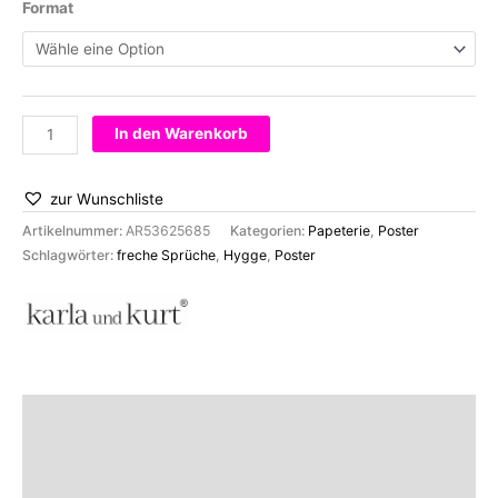
Format
Poster
In den Warenkorb
–
Hygge
zur Wunschliste
Wer?
Menge
Artikelnummer:
AR53625685
Kategorien:
Papeterie
,
Poster
Schlagwörter:
freche Sprüche
,
Hygge
,
Poster
Beschreibung
Zusätzliche Informationen
Marke