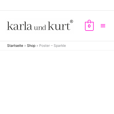
Zum
Inhalt
springen
Hau
0
Startseite
»
Shop
»
Poster – Sparkle