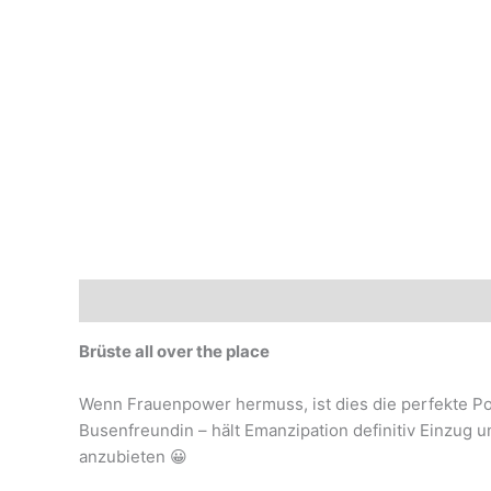
Beschreibung
Marke
Brüste all over the place
Wenn Frauenpower hermuss, ist dies die perfekte Post
Busenfreundin – hält Emanzipation definitiv Einzug
anzubieten 😀