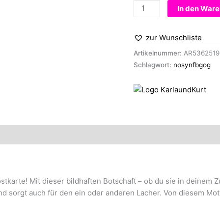
Postkarte
In den War
-
free
zur Wunschliste
your
boobs
Artikelnummer:
AR5362519
Menge
Schlagwort:
nosynfbgog
karte! Mit dieser bildhaften Botschaft – ob du sie in deinem 
 und sorgt auch für den ein oder anderen Lacher. Von diesem M