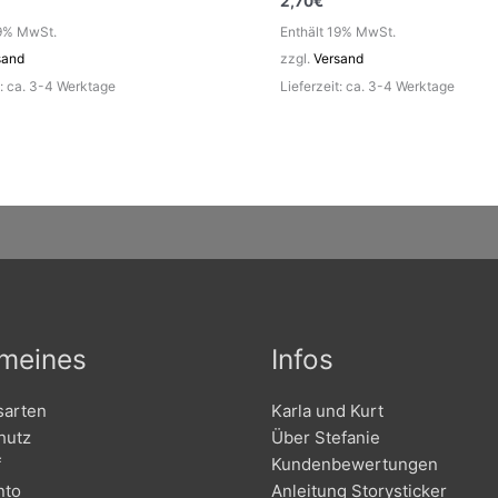
2,70
€
19% MwSt.
Enthält 19% MwSt.
sand
zzgl.
Versand
t: ca. 3-4 Werktage
Lieferzeit: ca. 3-4 Werktage
emeines
Infos
sarten
Karla und Kurt
hutz
Über Stefanie
f
Kundenbewertungen
nto
Anleitung Storysticker