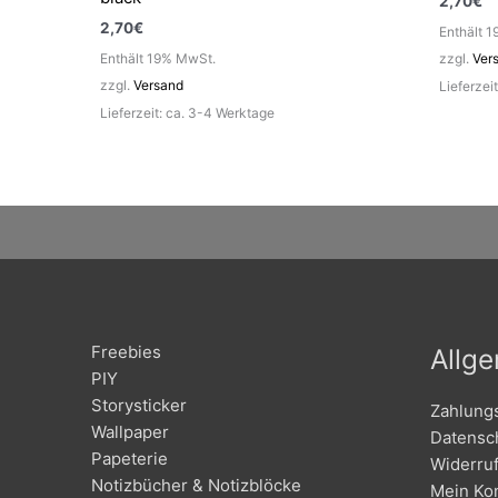
2,70
€
2,70
€
Enthält 
Enthält 19% MwSt.
zzgl.
Ver
zzgl.
Versand
Lieferzei
Lieferzeit: ca. 3-4 Werktage
Freebies
Allg
PIY
Storysticker
Zahlung
Wallpaper
Datensc
Papeterie
Widerru
Notizbücher & Notizblöcke
Mein Ko