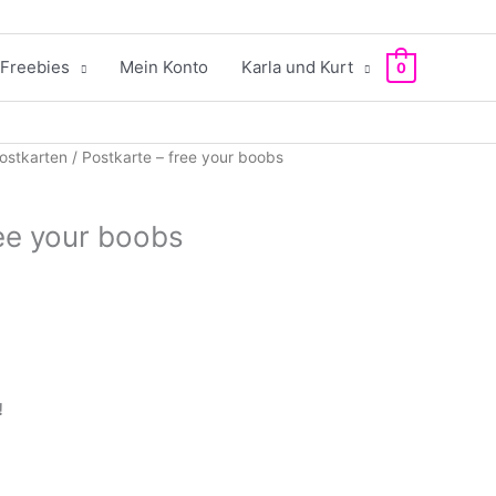
Freebies
Mein Konto
Karla und Kurt
0
ostkarten
/ Postkarte – free your boobs
ree your boobs
!