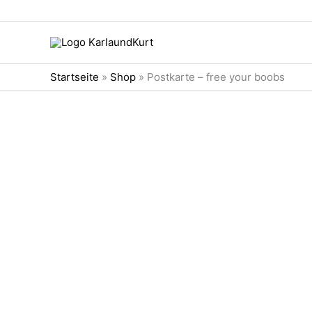
Zum
Inhalt
springen
Startseite
»
Shop
»
Postkarte – free your boobs