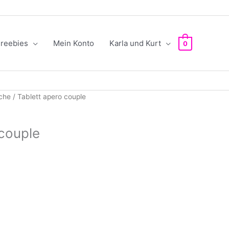
reebies
Mein Konto
Karla und Kurt
0
che
/ Tablett apero couple
 couple