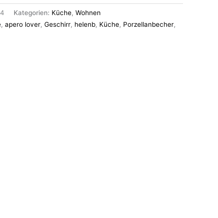
74
Kategorien:
Küche
,
Wohnen
e
,
apero lover
,
Geschirr
,
helenb
,
Küche
,
Porzellanbecher
,