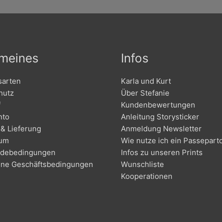
emeines
Infos
sarten
Karla und Kurt
hutz
Über Stefanie
f
Kundenbewertungen
nto
Anleitung Storysticker
& Lieferung
Anmeldung Newsletter
sum
Wie nutze ich ein Passepart
debedingungen
Infos zu unseren Prints
ine Geschäftsbedingungen
Wunschliste
Kooperationen