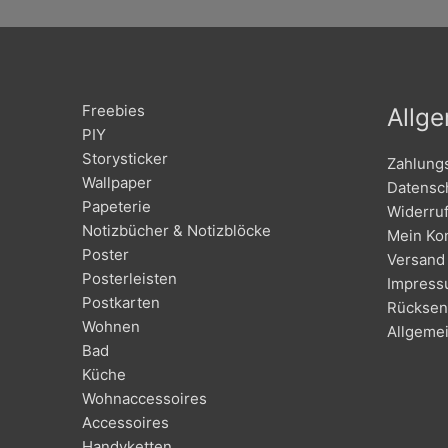
Freebies
Allg
PIY
Storysticker
Zahlung
Wallpaper
Datensc
Papeterie
Widerru
Notizbücher & Notizblöcke
Mein Ko
Poster
Versand 
Posterleisten
Impres
Postkarten
Rücksen
Wohnen
Allgeme
Bad
Küche
Wohnaccessoires
Accessoires
Handyketten