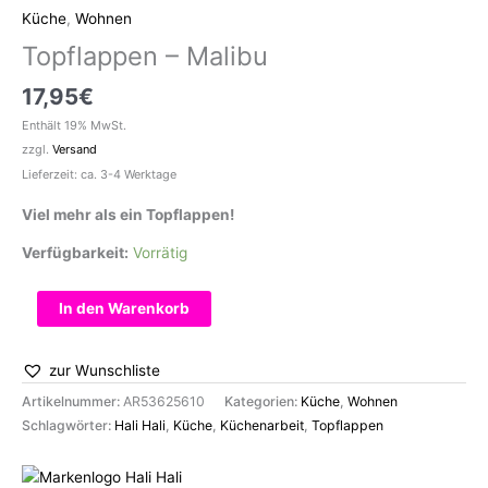
Küche
,
Wohnen
Topflappen – Malibu
17,95
€
Enthält 19% MwSt.
zzgl.
Versand
Lieferzeit: ca. 3-4 Werktage
Viel mehr als ein Topflappen!
Verfügbarkeit:
Vorrätig
Topflappen
In den Warenkorb
-
Malibu
zur Wunschliste
Menge
Artikelnummer:
AR53625610
Kategorien:
Küche
,
Wohnen
Schlagwörter:
Hali Hali
,
Küche
,
Küchenarbeit
,
Topflappen