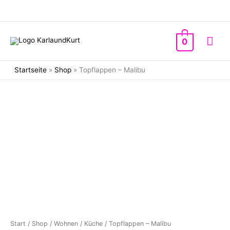
Zum
Inhalt
springen
Hau
0
Startseite
»
Shop
»
Topflappen – Malibu
Start
/
Shop
/
Wohnen
/
Küche
/ Topflappen – Malibu