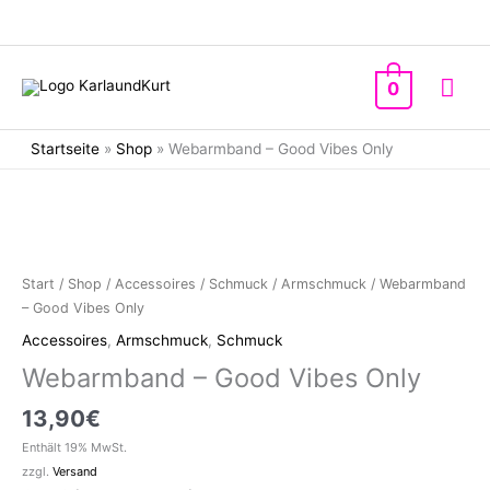
Zum
Inhalt
springen
Hau
0
Startseite
»
Shop
»
Webarmband – Good Vibes Only
Start
/
Shop
/
Accessoires
/
Schmuck
/
Armschmuck
/ Webarmband
– Good Vibes Only
Accessoires
,
Armschmuck
,
Schmuck
Webarmband – Good Vibes Only
13,90
€
Enthält 19% MwSt.
zzgl.
Versand