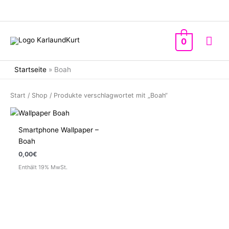
Zum
Inhalt
springen
Hau
0
Startseite
»
Boah
Start
/
Shop
/ Produkte verschlagwortet mit „Boah“
Smartphone Wallpaper –
Boah
0,00
€
Enthält 19% MwSt.