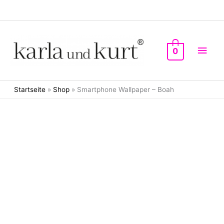
Zum
Inhalt
springen
Hau
0
Startseite
»
Shop
»
Smartphone Wallpaper – Boah