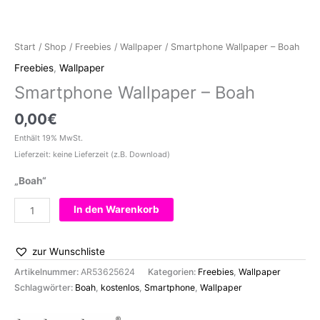
Start
/
Shop
/
Freebies
/
Wallpaper
/ Smartphone Wallpaper – Boah
Freebies
,
Wallpaper
Smartphone Wallpaper – Boah
0,00
€
Enthält 19% MwSt.
Lieferzeit: keine Lieferzeit (z.B. Download)
„Boah“
Smartphone
In den Warenkorb
Wallpaper
-
zur Wunschliste
Boah
[Digital]
Artikelnummer:
AR53625624
Kategorien:
Freebies
,
Wallpaper
Menge
Schlagwörter:
Boah
,
kostenlos
,
Smartphone
,
Wallpaper