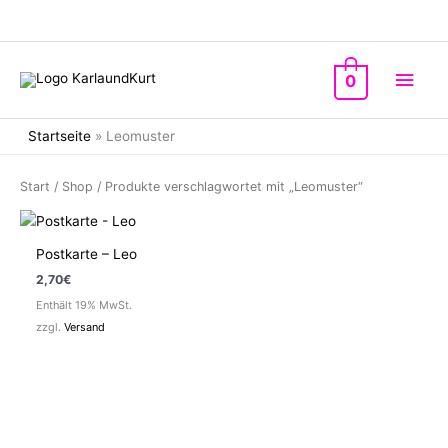
Zum
Inhalt
springen
Hau
0
Startseite
»
Leomuster
Start
/
Shop
/ Produkte verschlagwortet mit „Leomuster“
Postkarte – Leo
2,70
€
Enthält 19% MwSt.
zzgl.
Versand