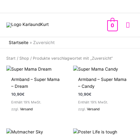
Zum
Inhalt
springen
Hau
0
Startseite
»
Zuversicht
Start
/
Shop
/ Produkte verschlagwortet mit „Zuversicht“
Armband – Super Mama
Armband – Super Mama
– Dream
– Candy
10,90
€
10,90
€
Enthält 19% MwSt.
Enthält 19% MwSt.
zzgl.
Versand
zzgl.
Versand