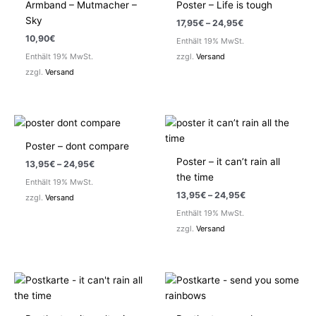
Armband – Mutmacher –
Poster – Life is tough
Sky
Preisspanne:
17,95
€
–
24,95
€
17,95€
10,90
€
Enthält 19% MwSt.
bis
24,95€
Enthält 19% MwSt.
zzgl.
Versand
zzgl.
Versand
Poster – dont compare
Poster – it can’t rain all
Preisspanne:
13,95
€
–
24,95
€
13,95€
the time
Enthält 19% MwSt.
bis
Preisspanne:
13,95
€
–
24,95
€
24,95€
zzgl.
Versand
13,95€
Enthält 19% MwSt.
bis
24,95€
zzgl.
Versand