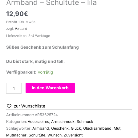
Armband – Schultüte – lila
12,90
€
Enthält 19% MwSt.
zzgl.
Versand
Lieferzeit: ca. 3-4 Werktage
Süßes Geschenk zum Schulanfang
Du bist stark, mutig und toll.
Verfügbarkeit:
Vorrätig
Armband
In den Warenkorb
-
Schultüte
zur Wunschliste
-
lila
Artikelnummer:
AR53625724
Menge
Kategorien:
Accessoires
,
Armschmuck
,
Schmuck
Schlagwörter:
Armband
,
Geschenk
,
Glück
,
Glücksarmband
,
Mut
,
Mutmacher
,
Schultüte
,
Wunsch
,
Zuversicht