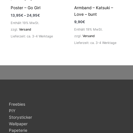
Poster – Go Girl
Armband – Katsuki –
Love – bunt
Preisspanne:
13,95
€
–
24,95
€
13,95€
9,90
€
Enthält 19% MwSt.
bis
24,95€
zzgl.
Versand
Enthält 19% MwSt.
zzgl.
Versand
Lieferzeit: ca. 3-4 Werktage
Lieferzeit: ca. 3-4 Werktage
Freebies
PIY
Storysticker
Wallpaper
Papeterie