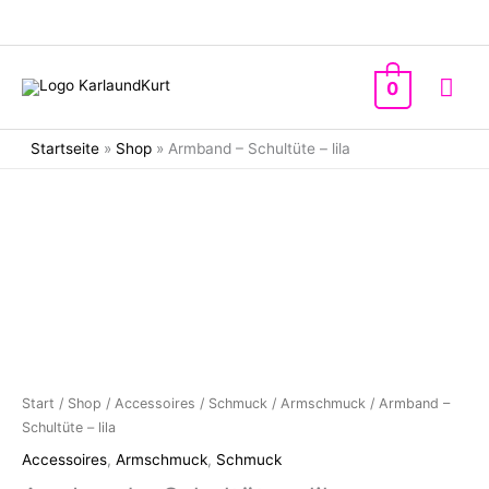
Zum
Inhalt
springen
Hau
0
Startseite
»
Shop
»
Armband – Schultüte – lila
Start
/
Shop
/
Accessoires
/
Schmuck
/
Armschmuck
/ Armband –
Schultüte – lila
Accessoires
,
Armschmuck
,
Schmuck