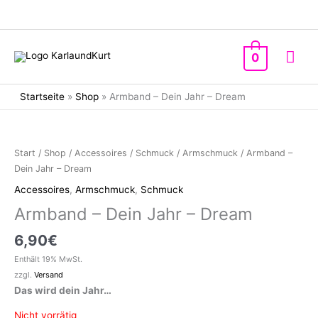
Zum
Inhalt
springen
Hau
0
Startseite
»
Shop
»
Armband – Dein Jahr – Dream
Start
/
Shop
/
Accessoires
/
Schmuck
/
Armschmuck
/ Armband –
Dein Jahr – Dream
Accessoires
,
Armschmuck
,
Schmuck
Armband – Dein Jahr – Dream
6,90
€
Enthält 19% MwSt.
zzgl.
Versand
Das wird dein Jahr…
Nicht vorrätig