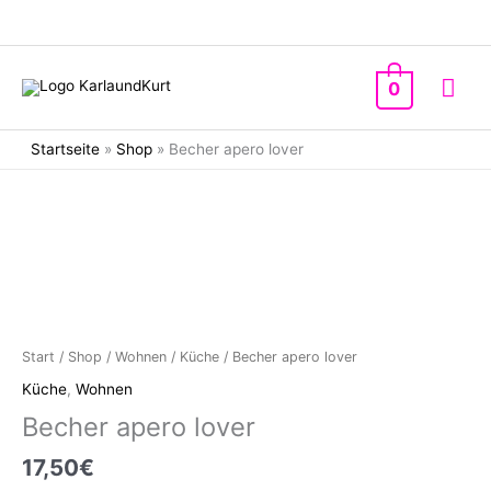
Zum
Inhalt
springen
Hau
0
Startseite
»
Shop
»
Becher apero lover
Start
/
Shop
/
Wohnen
/
Küche
/ Becher apero lover
Küche
,
Wohnen
Becher apero lover
17,50
€