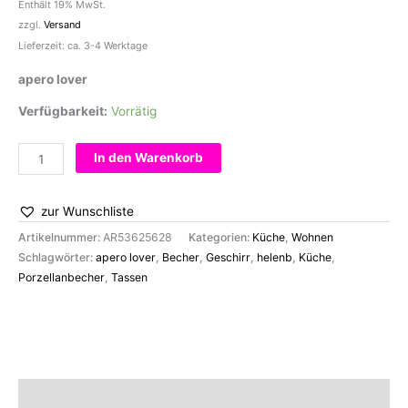
Enthält 19% MwSt.
zzgl.
Versand
Lieferzeit: ca. 3-4 Werktage
apero lover
Verfügbarkeit:
Vorrätig
Becher
In den Warenkorb
apero
lover
zur Wunschliste
Menge
Artikelnummer:
AR53625628
Kategorien:
Küche
,
Wohnen
Schlagwörter:
apero lover
,
Becher
,
Geschirr
,
helenb
,
Küche
,
Porzellanbecher
,
Tassen
Beschreibung