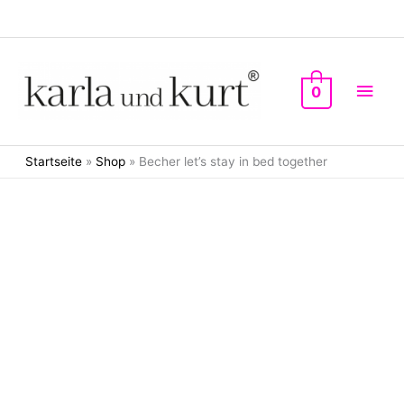
Zum
Inhalt
springen
Hau
0
Startseite
»
Shop
»
Becher let’s stay in bed together