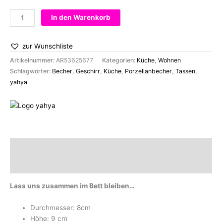
Becher
In den Warenkorb
let's
stay
zur Wunschliste
in
bed
Artikelnummer:
AR53625677
Kategorien:
Küche
,
Wohnen
together
Schlagwörter:
Becher
,
Geschirr
,
Küche
,
Porzellanbecher
,
Tassen
,
Menge
yahya
Beschreibung
Marke
Lass uns zusammen im Bett bleiben…
Durchmesser: 8cm
Höhe: 9 cm