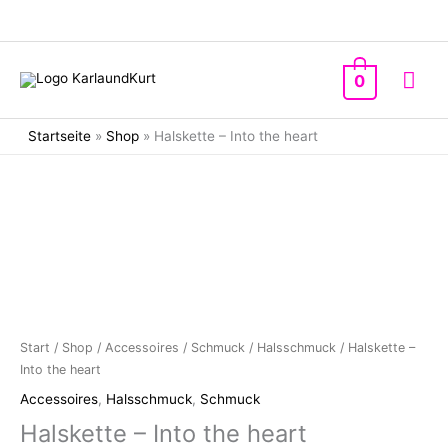
Zum
Inhalt
springen
Hau
0
Startseite
»
Shop
»
Halskette – Into the heart
Start
/
Shop
/
Accessoires
/
Schmuck
/
Halsschmuck
/ Halskette –
Into the heart
Accessoires
,
Halsschmuck
,
Schmuck
Halskette – Into the heart