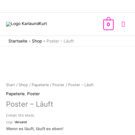
Zum
Inhalt
springen
Hau
0
Startseite
»
Shop
»
Poster – Läuft
Start
/
Shop
/
Papeterie
/
Poster
/ Poster – Läuft
Papeterie
,
Poster
Poster – Läuft
Enthält 19% MwSt.
zzgl.
Versand
Wenn es läuft, läuft es eben!