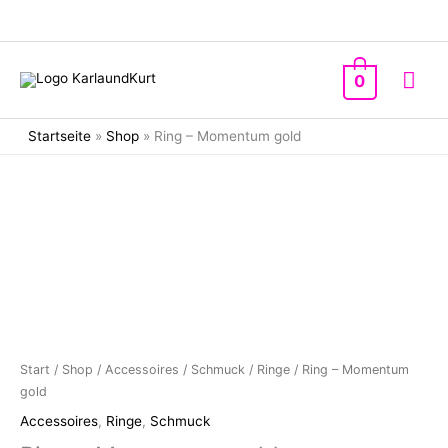
Zum
Inhalt
springen
Hau
0
Startseite
»
Shop
»
Ring – Momentum gold
Start
/
Shop
/
Accessoires
/
Schmuck
/
Ringe
/ Ring – Momentum
gold
Accessoires
,
Ringe
,
Schmuck