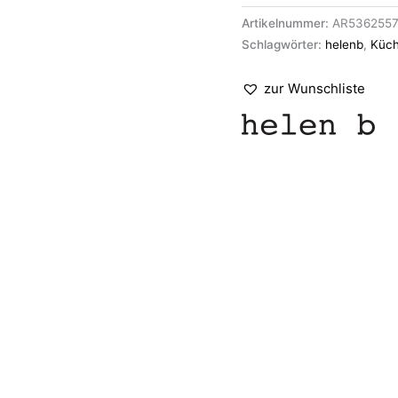
Artikelnummer:
AR536255
Schlagwörter:
helenb
,
Küc
zur Wunschliste