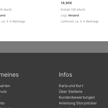
16,90
€
19% MwSt.
Enthält 19% MwSt.
sand
zzgl.
Versand
t: ca. 3-4 Werktage
Lieferzeit: ca. 3-4 Werktage
emeines
Infos
sarten
Karla und Kurt
hutz
Über Stefanie
f
Kundenbewertungen
nto
Anleitung Storysticker