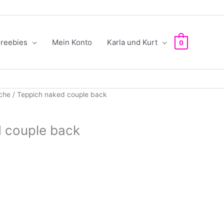
reebies
Mein Konto
Karla und Kurt
0
che
/ Teppich naked couple back
 couple back