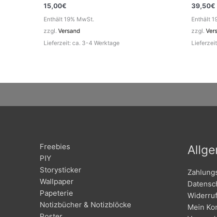
15,00
€
39,50
€
Enthält 19% MwSt.
Enthält 
zzgl.
Versand
zzgl.
Ver
Lieferzeit: ca. 3-4 Werktage
Lieferzei
Freebies
Allg
PIY
Storysticker
Zahlung
Wallpaper
Datensc
Papeterie
Widerru
Notizbücher & Notizblöcke
Mein Ko
Poster