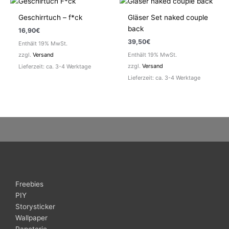
Geschirrtuch – f*ck
Gläser Set naked couple
back
16,90
€
39,50
€
Enthält 19% MwSt.
zzgl.
Versand
Enthält 19% MwSt.
zzgl.
Versand
Lieferzeit: ca. 3-4 Werktage
Lieferzeit: ca. 3-4 Werktage
Freebies
PIY
Storysticker
Wallpaper