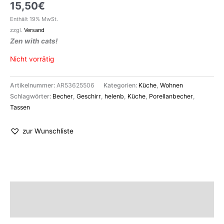
15,50
€
Enthält 19% MwSt.
zzgl.
Versand
Zen with cats!
Nicht vorrätig
Artikelnummer:
AR53625506
Kategorien:
Küche
,
Wohnen
Schlagwörter:
Becher
,
Geschirr
,
helenb
,
Küche
,
Porellanbecher
,
Tassen
zur Wunschliste
Beschreibung
Marke